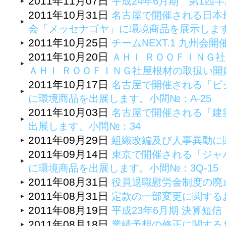
2011年11月07日
平成24年6月期 第1四
2011年10月31日
名古屋で開催される日本
会「メッセナゴヤ」に環境商品を展示しま
2011年10月25日
チームNEXT.1 九州会
2011年10月20日
ＡＨＩ ＲＯＯＦＩＮＧ
ＡＨＩ ＲＯＯＦＩＮＧ社屋根材の取扱い開
2011年10月17日
名古屋で開催される「ビ
に環境商品を出展します。小間№：A-25
2011年10月03日
名古屋で開催される「建
出展します。小間№：34
2011年09月29日
組織改編及び人事異動に
2011年09月14日
東京で開催される「ジャパ
に環境商品を出展します。小間№：3Q-15
2011年08月31日
役員退職慰労金制度の廃
2011年08月31日
定款の一部変更に関する
2011年08月19日
平成23年6月期 決算短
2011年08月18日
業績予想の修正に関する