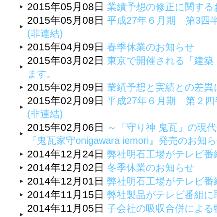
2015年05月08日
業績予想の修正に関する
2015年05月08日
平成27年６月期 第3四
(非連結)
2015年04月09日
春季休業のお知らせ
2015年03月02日
東京で開催される「建築・
ます。
2015年02月09日
業績予想と実績との差異
2015年02月09日
平成27年６月期 第２四
(非連結)
2015年02月06日
～「守り神 鬼瓦」の現
『鬼瓦家守onigawara iemori』発売のお知
2014年12月24日
弊社明石工場がテレビ番
2014年12月02日
冬季休業のお知らせ
2014年12月01日
弊社明石工場がテレビ番
2014年11月15日
弊社製品がテレビ番組に
2014年11月05日
子会社の吸収合併による