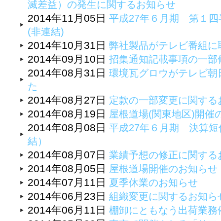
滅差益）の発生に関するお知らせ
2014年11月05日
平成27年６月期 第１四
(非連結)
2014年10月31日
弊社製品がテレビ番組に
2014年09月10日
招集通知記載事項の一部
2014年08月31日
環境瓦グロウがテレビ朝
た
2014年08月27日
定款の一部変更に関する
2014年08月19日
屋根道場(関東地区)開催
2014年08月08日
平成27年６月期 決算
結）
2014年08月07日
業績予想の修正に関する
2014年08月05日
屋根道場開催のお知らせ
2014年07月11日
夏季休業のお知らせ
2014年06月23日
組織変更に関するお知ら
2014年06月11日
棚卸にともなう出荷業務