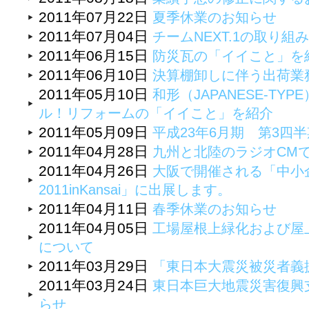
2011年07月22日
夏季休業のお知らせ
2011年07月04日
チームNEXT.1の取り組
2011年06月15日
防災瓦の「イイこと」を
2011年06月10日
決算棚卸しに伴う出荷業
2011年05月10日
和形（JAPANESE-T
ル！リフォームの「イイこと」を紹介
2011年05月09日
平成23年6月期 第3四
2011年04月28日
九州と北陸のラジオCM
2011年04月26日
大阪で開催される「中小
2011inKansai」に出展します。
2011年04月11日
春季休業のお知らせ
2011年04月05日
工場屋根上緑化および屋
について
2011年03月29日
「東日本大震災被災者義
2011年03月24日
東日本巨大地震災害復興
らせ