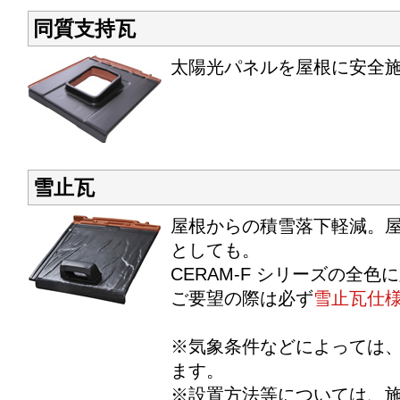
同質支持瓦
太陽光パネルを屋根に安全
雪止瓦
屋根からの積雪落下軽減。
としても。
CERAM-F シリーズの全色
ご要望の際は必ず
雪止瓦仕
※気象条件などによっては
ます。
※設置方法等については、