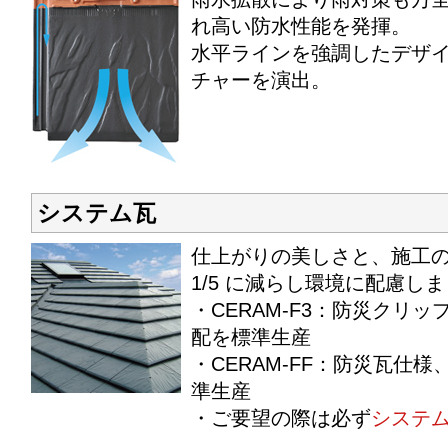
れ高い防水性能を発揮。
水平ラインを強調したデザ
チャーを演出。
システム瓦
仕上がりの美しさと、施工
1/5 に減らし環境に配慮し
・CERAM-F3：防災クリッ
配を標準生産
・CERAM-FF：防災瓦仕様
準生産
・ご要望の際は必ず
システ