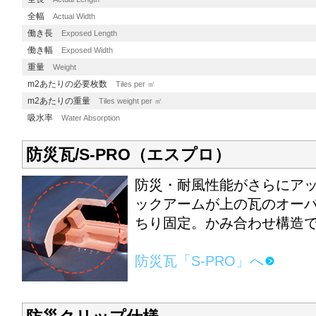
全幅
Actual Width
働き長
Exposed Length
働き幅
Exposed Width
重量
Weight
m2あたりの必要枚数
Tiles per ㎡
m2あたりの重量
Tiles weight per ㎡
吸水率
Water Absorption
防災瓦/S-PRO（エスプロ）
防災・耐風性能がさらにア
ックアームが上の瓦のオー
ちり固定。かみ合わせ構造
防災瓦「S-PRO」へ