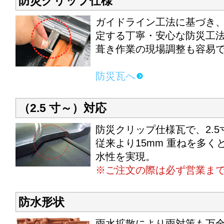
防災クリップ仕様
ガイドライン工法に基づき
定する丁寧・安心な防災工
葺き作業の現場調整も容易
防災瓦へ
（2.5 寸～）対応
防災クリップ仕様瓦で、2.
従来より15mm 重ねを多
水性を実現。
※ご注文の際は必ず営業ま
防水形状
雨水拡散により雨対策も万