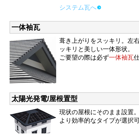
システム瓦へ
一体袖瓦
葺き上がりをスッキリ。左
ッキリと美しい一体形状。
ご要望の際は必ず
一体袖瓦
太陽光発電/屋根置型
現状の屋根にそのまま設置
より効率的なタイプが選択